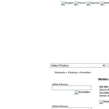
Startseite
»
Katalog
»
Anmelden
Newsletter
Melden 
eMail-Adresse:
Ich bin
Durch I
bestell
immer ei
Willkommen zurück!
eMail-Adresse: