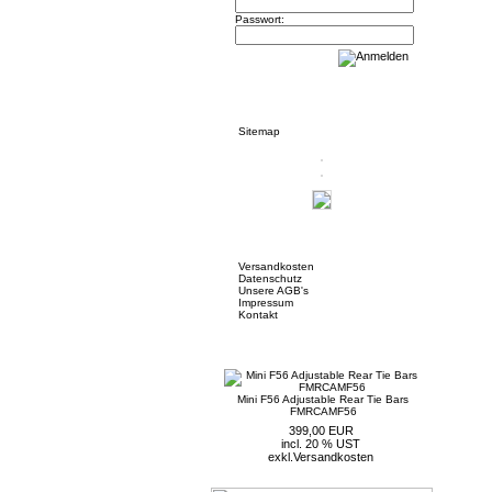
Passwort:
Informationen
Sitemap
Mehr über...
Versandkosten
Datenschutz
Unsere AGB's
Impressum
Kontakt
Neue Artikel
Mini F56 Adjustable Rear Tie Bars
FMRCAMF56
399,00 EUR
incl. 20 % UST
exkl.
Versandkosten