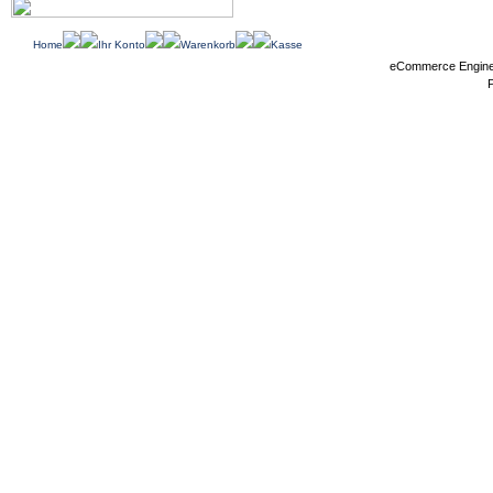
Home
Ihr Konto
Warenkorb
Kasse
eCommerce Engin
P