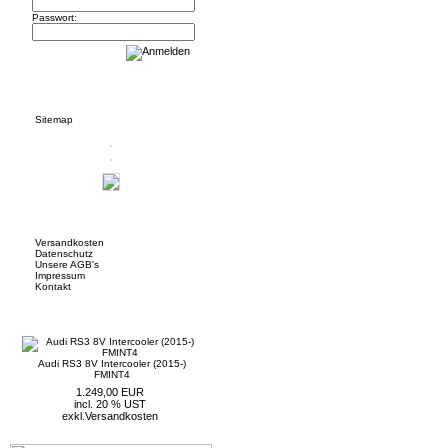
Passwort:
Informationen
Sitemap
Mehr über...
Versandkosten
Datenschutz
Unsere AGB's
Impressum
Kontakt
Neue Artikel
Audi RS3 8V Intercooler (2015-)
FMINT4
1.249,00 EUR
incl. 20 % UST
exkl.
Versandkosten