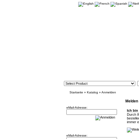
Startseite
»
Katalog
»
Anmelden
Newsletter
Melden 
eMail-Adresse:
Ich bin
Durch I
bestell
immer ei
Willkommen zurück!
eMail-Adresse: