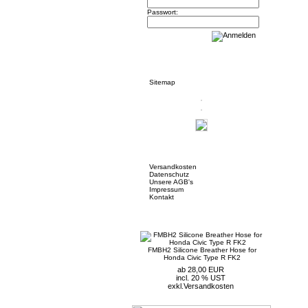
Passwort:
Informationen
Sitemap
Mehr über...
Versandkosten
Datenschutz
Unsere AGB's
Impressum
Kontakt
Neue Artikel
FMBH2 Silicone Breather Hose for
Honda Civic Type R FK2
ab 28,00 EUR
incl. 20 % UST
exkl.
Versandkosten