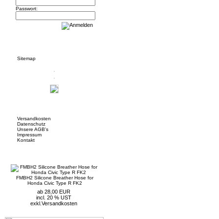
Passwort:
Informationen
Sitemap
Mehr über...
Versandkosten
Datenschutz
Unsere AGB's
Impressum
Kontakt
Neue Artikel
FMBH2 Silicone Breather Hose for
Honda Civic Type R FK2
ab 28,00 EUR
incl. 20 % UST
exkl.
Versandkosten