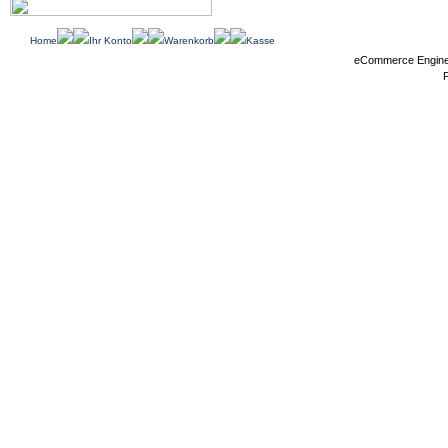
Home
Ihr Konto
Warenkorb
Kasse
eCommerce Engin
P