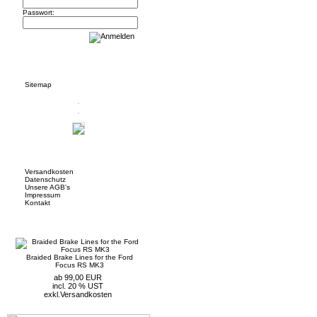
Passwort:
Informationen
Sitemap
Mehr über...
Versandkosten
Datenschutz
Unsere AGB's
Impressum
Kontakt
Neue Artikel
Braided Brake Lines for the Ford
Focus RS MK3
ab 99,00 EUR
incl. 20 % UST
exkl.
Versandkosten