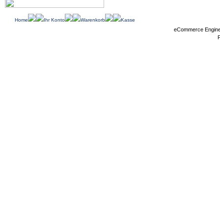
Home
Ihr Konto
Warenkorb
Kasse
eCommerce Engin
P