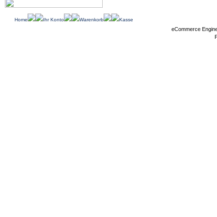
Home
Ihr Konto
Warenkorb
Kasse
eCommerce Engin
P