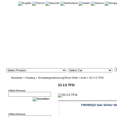
Startseite
»
Katalog
»
Schaltwegverkürzung/Short Shift
»
Audi
»
S3 2.0 TFSI
Newsletter
S3 2.0 TFSI
eMail-Adresse:
FMVWSQS Side Shifter V
Willkommen zurück!
eMail-Adresse: