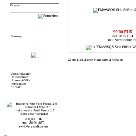
Passwort:
Informationen
99,00 EUR
incl. 20 % UST
Sitemap
exkl.
Versandkoste
Zeige
1
bis
2
(von insgesamt
2
Artikeln)
Mehr über...
Versandkosten
Datenschutz
Unsere AGB's
Impressum
Kontakt
Neue Artikel
Intake for the Ford Fiesta 1.0
Ecoboost FMINDK5
208,00 EUR
incl. 20 % UST
exkl.
Versandkosten