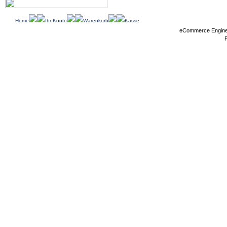
Home
Ihr Konto
Warenkorb
Kasse
eCommerce Engin
P