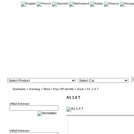
Startseite
»
Katalog
»
Blow / Pop Off Ventile
»
Audi
»
A1 1.4 T
Newsletter
A1 1.4 T
eMail-Adresse:
Willkommen zurück!
eMail-Adresse: