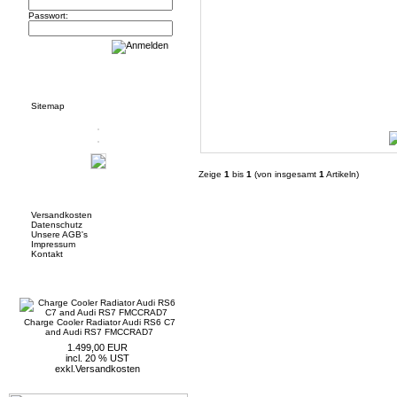
Passwort:
Informationen
Sitemap
Zeige
1
bis
1
(von insgesamt
1
Artikeln)
Mehr über...
Versandkosten
Datenschutz
Unsere AGB's
Impressum
Kontakt
Neue Artikel
Charge Cooler Radiator Audi RS6 C7
and Audi RS7 FMCCRAD7
1.499,00 EUR
incl. 20 % UST
exkl.
Versandkosten