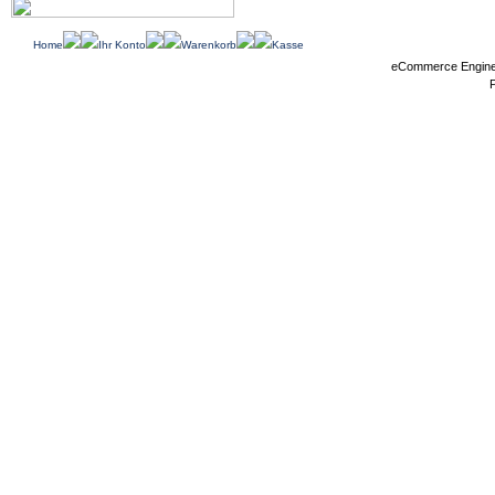
Home
Ihr Konto
Warenkorb
Kasse
eCommerce Engin
P