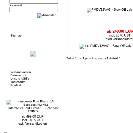
Passwort:
Informationen
ab 248,00 EU
incl. 20 % UST
Sitemap
exkl.
Versandkoste
Zeige
1
bis
2
(von insgesamt
2
Artikeln)
Mehr über...
Versandkosten
Datenschutz
Unsere AGB's
Impressum
Kontakt
Neue Artikel
Intercooler Ford Fiesta 1.0 Ecoboost
FMINT2
ab 499,00 EUR
incl. 20 % UST
exkl.
Versandkosten