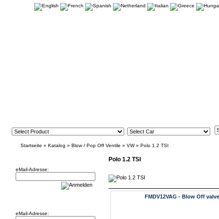
Startseite
»
Katalog
»
Blow / Pop Off Ventile
»
VW
»
Polo 1.2 TSI
Newsletter
Polo 1.2 TSI
eMail-Adresse:
FMDV12VAG - Blow Off valve
Willkommen zurück!
eMail-Adresse: