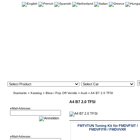
Startseite
»
Katalog
»
Blow / Pop Off Ventile
»
Audi
»
A4 B7 2.0 TFSI
Newsletter
A4 B7 2.0 TFSI
eMail-Adresse:
FMTVTUN Tuning Kit für FMDVFSIT /
Willkommen zurück!
FMDVFITR / FMDVVXR
eMail-Adresse: