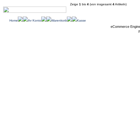
Zeige
1
bis
4
(von insgesamt
4
Artikeln)
Home
Ihr Konto
Warenkorb
Kasse
eCommerce Engin
P