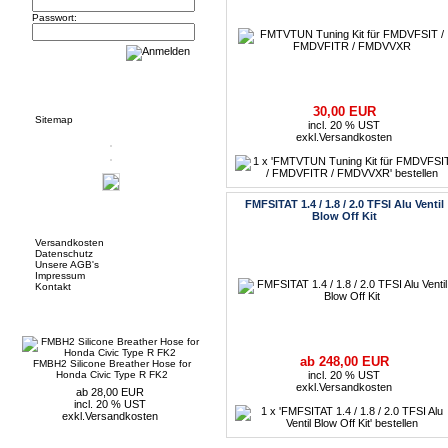
Passwort:
Informationen
30,00 EUR
Sitemap
incl. 20 % UST
exkl.
Versandkosten
FMFSITAT 1.4 / 1.8 / 2.0 TFSI Alu Ventil
Mehr über...
Blow Off Kit
Versandkosten
Datenschutz
Unsere AGB's
Impressum
Kontakt
Neue Artikel
ab 248,00 EUR
FMBH2 Silicone Breather Hose for
Honda Civic Type R FK2
incl. 20 % UST
exkl.
Versandkosten
ab 28,00 EUR
incl. 20 % UST
exkl.
Versandkosten