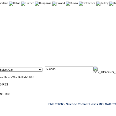
ose Kit
»
VW
»
Golf Mk5 R32
k5 R32
FMKC5R32 - Silicone Coolant Hoses Mk5 Golf R3