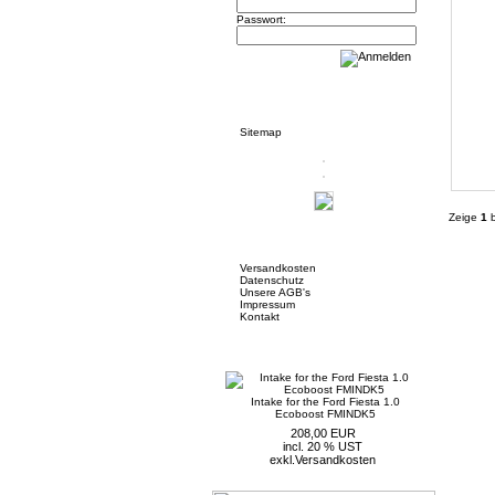
Passwort:
Informationen
Sitemap
Zeige
1
b
Mehr über...
Versandkosten
Datenschutz
Unsere AGB's
Impressum
Kontakt
Neue Artikel
Intake for the Ford Fiesta 1.0
Ecoboost FMINDK5
208,00 EUR
incl. 20 % UST
exkl.
Versandkosten