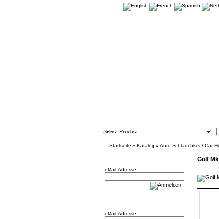
Startseite
»
Katalog
»
Auto Schlauchkits / Car H
Newsletter
Golf M
eMail-Adresse:
Willkommen zurück!
eMail-Adresse: