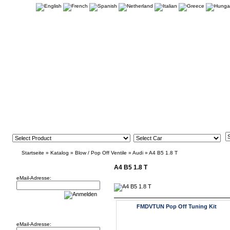
Startseite
»
Katalog
»
Blow / Pop Off Ventile
»
Audi
»
A4 B5 1.8 T
Newsletter
A4 B5 1.8 T
eMail-Adresse:
FMDVTUN Pop Off Tuning Kit
Willkommen zurück!
eMail-Adresse: