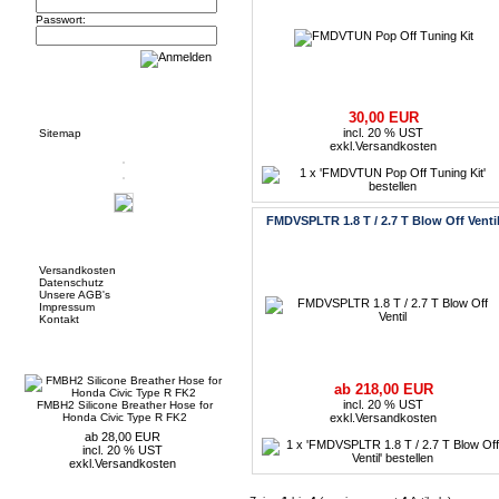
Passwort:
Informationen
30,00 EUR
incl. 20 % UST
Sitemap
exkl.
Versandkosten
FMDVSPLTR 1.8 T / 2.7 T Blow Off Venti
Mehr über...
Versandkosten
Datenschutz
Unsere AGB's
Impressum
Kontakt
Neue Artikel
ab 218,00 EUR
incl. 20 % UST
FMBH2 Silicone Breather Hose for
Honda Civic Type R FK2
exkl.
Versandkosten
ab 28,00 EUR
incl. 20 % UST
exkl.
Versandkosten