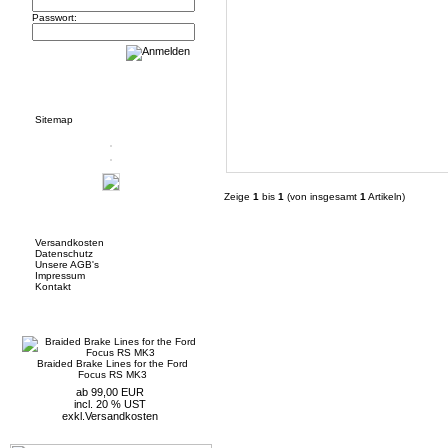
Passwort:
Informationen
Sitemap
Zeige
1
bis
1
(von insgesamt
1
Artikeln)
Mehr über...
Versandkosten
Datenschutz
Unsere AGB's
Impressum
Kontakt
Neue Artikel
Braided Brake Lines for the Ford
Focus RS MK3
ab 99,00 EUR
incl. 20 % UST
exkl.
Versandkosten