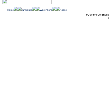
Home
Ihr Konto
Warenkorb
Kasse
eCommerce Engin
P