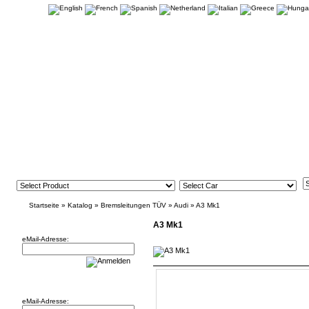
Startseite
»
Katalog
»
Bremsleitungen TÜV
»
Audi
»
A3 Mk1
Newsletter
A3 Mk1
eMail-Adresse:
Willkommen zurück!
eMail-Adresse: