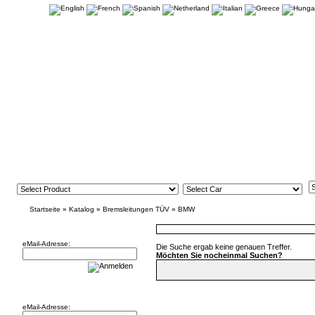
Startseite
»
Katalog
»
Bremsleitungen TÜV
»
BMW
Newsletter
eMail-Adresse:
Die Suche ergab keine genauen Treffer.
Möchten Sie nocheinmal Suchen?
Willkommen zurück!
eMail-Adresse: