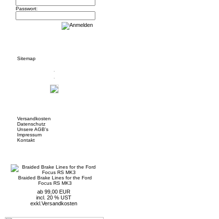
Passwort:
Informationen
Sitemap
Mehr über...
Versandkosten
Datenschutz
Unsere AGB's
Impressum
Kontakt
Neue Artikel
Braided Brake Lines for the Ford
Focus RS MK3
ab 99,00 EUR
incl. 20 % UST
exkl.
Versandkosten