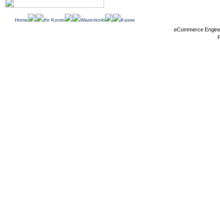
Home
Ihr Konto
Warenkorb
Kasse
eCommerce Engin
P