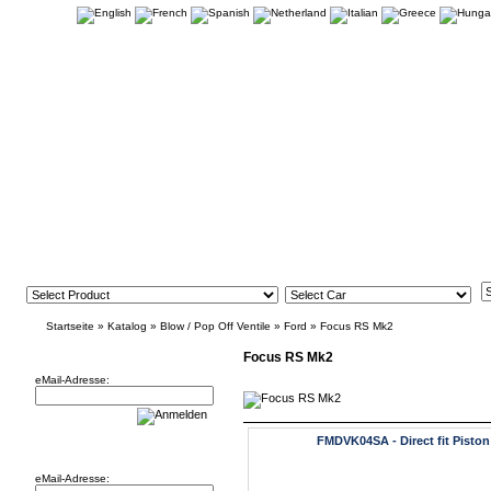
Startseite
»
Katalog
»
Blow / Pop Off Ventile
»
Ford
»
Focus RS Mk2
Newsletter
Focus RS Mk2
eMail-Adresse:
FMDVK04SA - Direct fit Piston
Willkommen zurück!
eMail-Adresse: