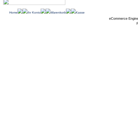
Home
Ihr Konto
Warenkorb
Kasse
eCommerce Engin
P