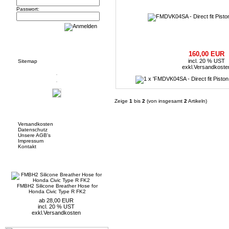
Passwort:
Informationen
160,00 EUR
incl. 20 % UST
Sitemap
exkl.
Versandkoste
Zeige
1
bis
2
(von insgesamt
2
Artikeln)
Mehr über...
Versandkosten
Datenschutz
Unsere AGB's
Impressum
Kontakt
Neue Artikel
FMBH2 Silicone Breather Hose for
Honda Civic Type R FK2
ab 28,00 EUR
incl. 20 % UST
exkl.
Versandkosten