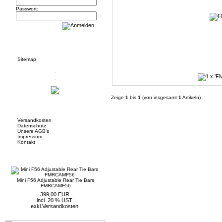
Passwort:
Informationen
Sitemap
Zeige
1
bis
1
(von insgesamt
1
Artikeln)
Mehr über...
Versandkosten
Datenschutz
Unsere AGB's
Impressum
Kontakt
Neue Artikel
Mini F56 Adjustable Rear Tie Bars
FMRCAMF56
399,00 EUR
incl. 20 % UST
exkl.
Versandkosten