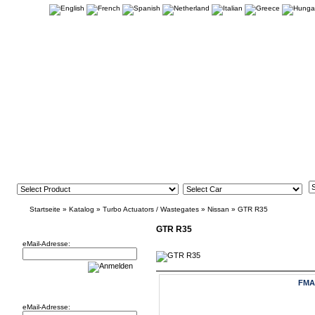
Startseite
»
Katalog
»
Turbo Actuators / Wastegates
»
Nissan
»
GTR R35
Newsletter
GTR R35
eMail-Adresse:
FMAC
Willkommen zurück!
eMail-Adresse: