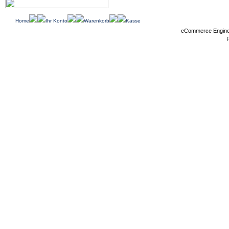
Home
Ihr Konto
Warenkorb
Kasse
eCommerce Engin
P