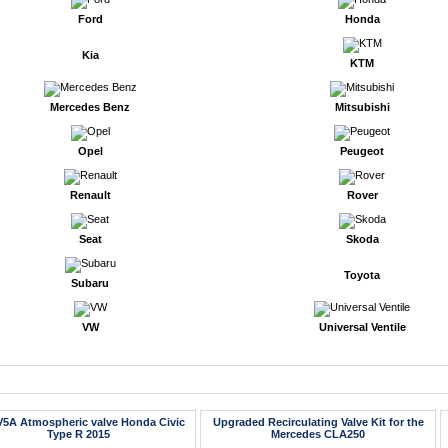
Ford
Honda
Kia
KTM
Mercedes Benz
Mitsubishi
Opel
Peugeot
Renault
Rover
Seat
Skoda
Toyota
Subaru
VW
Universal Ventile
Artikel
5A Atmospheric valve Honda Civic
Upgraded Recirculating Valve Kit for the
Type R 2015
Mercedes CLA250