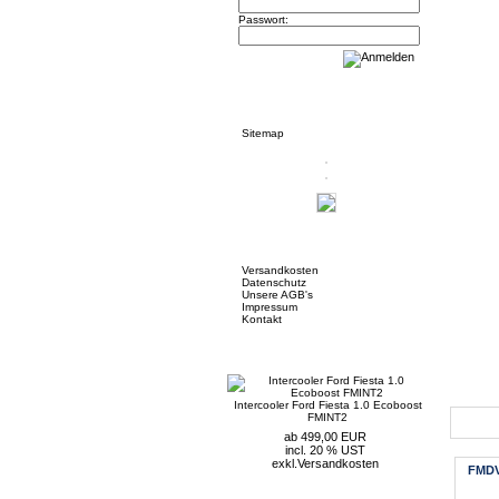
Passwort:
Informationen
Sitemap
Mehr über...
Versandkosten
Datenschutz
Unsere AGB's
Impressum
Kontakt
Neue Artikel
Intercooler Ford Fiesta 1.0 Ecoboost
FMINT2
Neue 
ab 499,00 EUR
incl. 20 % UST
exkl.
Versandkosten
FMDV