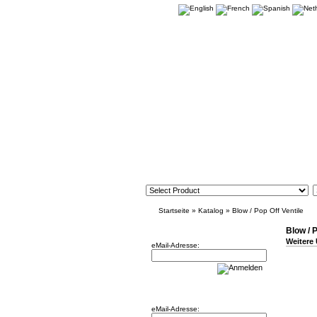
Startseite
»
Katalog
»
Blow / Pop Off Ventile
Newsletter
Blow / P
Weitere 
eMail-Adresse:
Willkommen zurück!
eMail-Adresse: