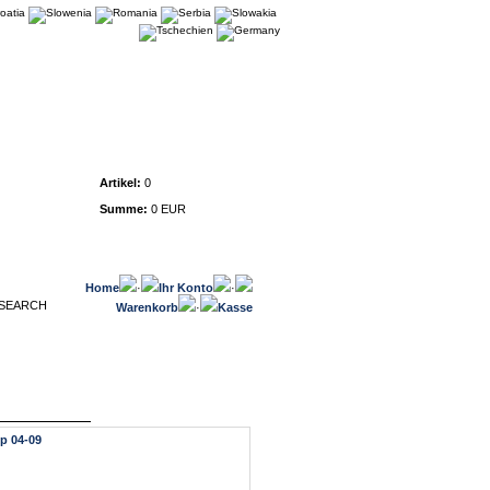
Warenkorb
Artikel:
0
Summe:
0 EUR
Home
·
Ihr Konto
·
Warenkorb
·
Kasse
yp 04-09