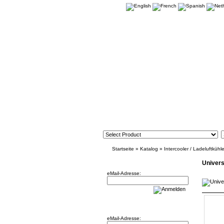
Startseite
»
Katalog
»
Intercooler / Ladeluftkühle
Newsletter
Univers
eMail-Adresse:
Willkommen zurück!
eMail-Adresse: