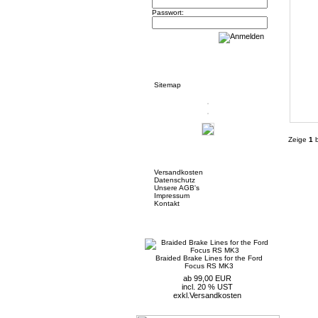
Passwort:
Informationen
Sitemap
Zeige
1
b
Mehr über...
Versandkosten
Datenschutz
Unsere AGB's
Impressum
Kontakt
Neue Artikel
Braided Brake Lines for the Ford
Focus RS MK3
ab 99,00 EUR
incl. 20 % UST
exkl.
Versandkosten