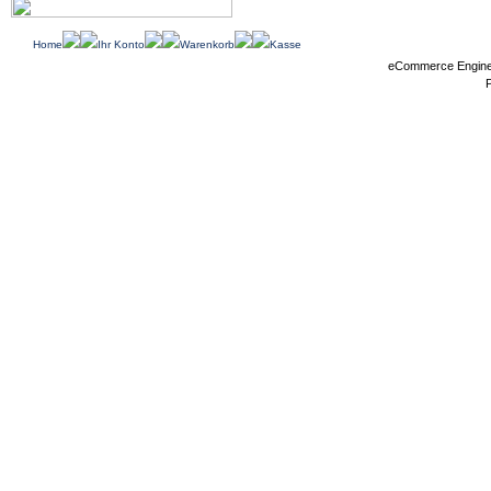
Home
Ihr Konto
Warenkorb
Kasse
eCommerce Engin
P