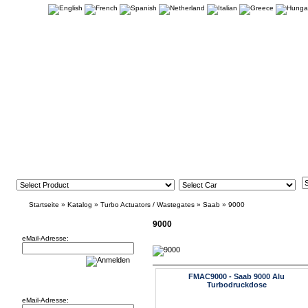
Startseite
»
Katalog
»
Turbo Actuators / Wastegates
»
Saab
»
9000
Newsletter
9000
eMail-Adresse:
FMAC9000 - Saab 9000 Alu
Willkommen zurück!
Turbodruckdose
eMail-Adresse: