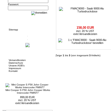
Passwort:
Informationen
158,00 EUR
Sitemap
incl. 20 % UST
exkl.
Versandkosten
Mehr über...
Zeige
1
bis
3
(von insgesamt
3
Artikeln)
Versandkosten
Datenschutz
Unsere AGB's
Impressum
Kontakt
Neue Artikel
Mini Cooper S F56 John Cooper Works
Intercooler FMINT7
899,00 EUR
incl. 20 % UST
exkl.
Versandkosten