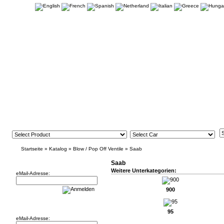
Startseite
»
Katalog
»
Blow / Pop Off Ventile
»
Saab
Newsletter
Saab
Weitere Unterkategorien:
eMail-Adresse:
900
Willkommen zurück!
95
eMail-Adresse: