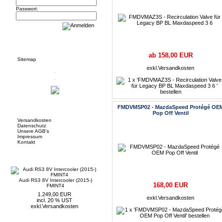
Passwort:
Informationen
ab 158,00 EUR
Sitemap
exkl.
Versandkosten
Mehr über...
FMDVMSP02 - MazdaSpeed Protégé OE
Pop Off Ventil
Versandkosten
Datenschutz
Unsere AGB's
Impressum
Kontakt
Neue Artikel
Audi RS3 8V Intercooler (2015-)
168,00 EUR
FMINT4
1.249,00 EUR
exkl.
Versandkosten
incl. 20 % UST
exkl.
Versandkosten