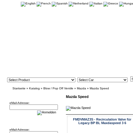
Startseite
»
Katalog
»
Blow / Pop Off Ventile
»
Mazda
»
Mazda Speed
Newsletter
Mazda Speed
eMail-Adresse:
FMDVMAZ3S - Recirculation Valve für
Willkommen zurück!
Legacy BP BL Maxdaspeed 3 6
eMail-Adresse: