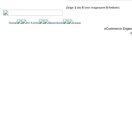
Zeige
1
bis
5
(von insgesamt
5
Artikeln)
Home
Ihr Konto
Warenkorb
Kasse
eCommerce Engin
P