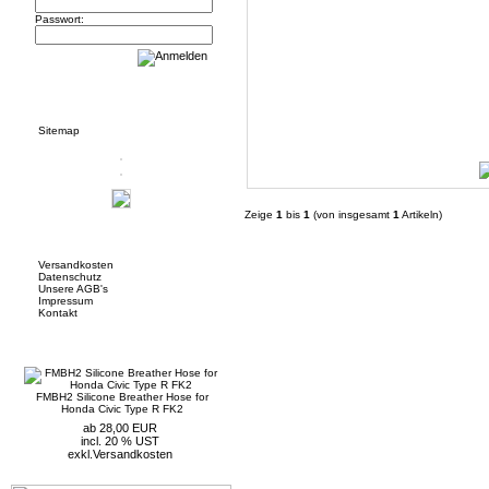
Passwort:
Informationen
Sitemap
Zeige
1
bis
1
(von insgesamt
1
Artikeln)
Mehr über...
Versandkosten
Datenschutz
Unsere AGB's
Impressum
Kontakt
Neue Artikel
FMBH2 Silicone Breather Hose for
Honda Civic Type R FK2
ab 28,00 EUR
incl. 20 % UST
exkl.
Versandkosten