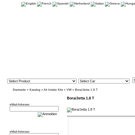
Startseite
»
Katalog
»
Air Intake Kits
»
VW
»
Bora/Jetta 1.8 T
Newsletter
Bora/Jetta 1.8 T
eMail-Adresse:
Willkommen zurück!
eMail-Adresse: