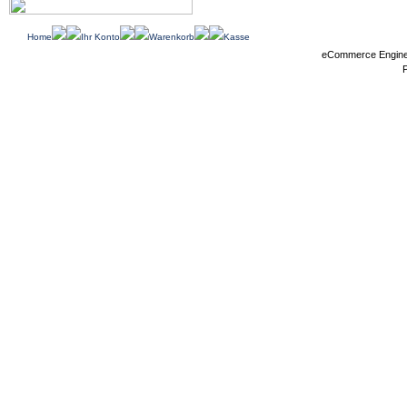
Home
Ihr Konto
Warenkorb
Kasse
eCommerce Engin
P