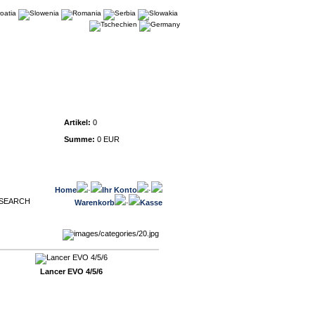
Warenkorb
Artikel:
0
Summe:
0 EUR
Home
·
Ihr Konto
·
Warenkorb
·
Kasse
Lancer EVO 4/5/6