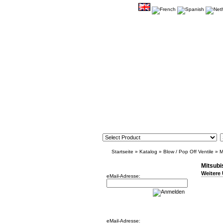
Startseite
»
Katalog
»
Blow / Pop Off Ventile
»
M
Newsletter
Mitsubi
Weitere 
eMail-Adresse:
Willkommen zurück!
eMail-Adresse: