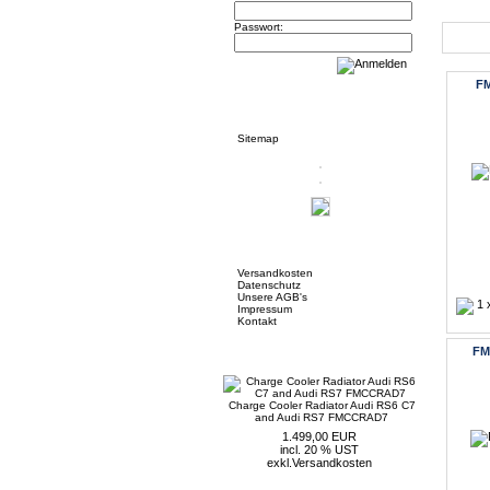
Passwort:
Neue 
FM
Informationen
Sitemap
Mehr über...
Versandkosten
Datenschutz
Unsere AGB's
Impressum
Kontakt
Neue Artikel
FM
Charge Cooler Radiator Audi RS6 C7
and Audi RS7 FMCCRAD7
1.499,00 EUR
incl. 20 % UST
exkl.
Versandkosten