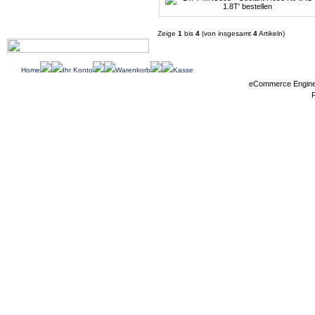
Zeige
1
bis
4
(von insgesamt
4
Artikeln)
Home
Ihr Konto
Warenkorb
Kasse
eCommerce Engin
P