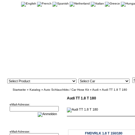
Startseite
»
Katalog
»
Auto Schlauchkits / Car Hose Kit
»
Audi
»
Audi TT 1.8 T 180
Newsletter
Audi TT 1.8 T 180
eMail-Adresse:
Willkommen zurück!
eMail-Adresse:
FMDVRLK 1.8 T 150/180