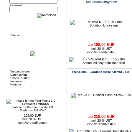
Schubumluftsystem
Passwort:
Informationen
Sitemap
ab 188,00 EUR
incl. 20 % UST
exkl.
Versandkosten
Mehr über...
Versandkosten
FMKC005 - Coolant Hose Kit VAG 1.8T
Datenschutz
Unsere AGB's
Impressum
Kontakt
Neue Artikel
Intake for the Ford Fiesta 1.0
Ecoboost FMINDK5
208,00 EUR
ab 258,00 EUR
incl. 20 % UST
incl. 20 % UST
exkl.
Versandkosten
exkl.
Versandkosten