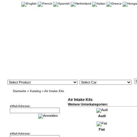
Startseite
»
Katalog
»
Air Intake Kits
Newsletter
Air Intake Kits
Weitere Unterkategorien:
eMail-Adresse:
Audi
Willkommen zurück!
Fiat
eMail-Adresse: