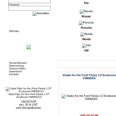
Kia
Passwort:
Nissan
Informationen
Porsche
Sitemap
Skoda
VW
Mehr über...
Versandkosten
Neue Artikel
Datenschutz
Unsere AGB's
Impressum
Kontakt
Intake for the Ford Fiesta 1.0 Ecoboost
FMINDK5
Neue Artikel
Hard Pipe for the Ford Fiesta 1.0T
Ecoboost FMHPECO
149,00 EUR
incl. 20 % UST
exkl.
Versandkosten
208,00 EUR