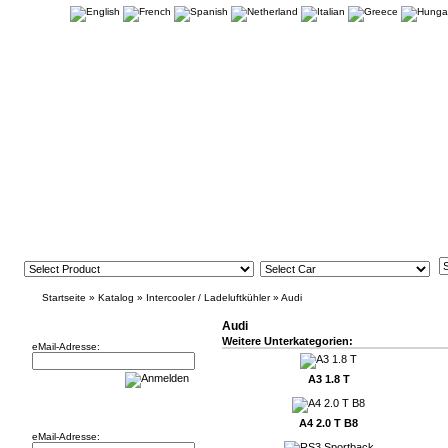
Startseite
»
Katalog
»
Intercooler / Ladeluftkühler
»
Audi
Newsletter
Audi
Weitere Unterkategorien:
eMail-Adresse:
A3 1.8 T
Willkommen zurück!
A4 2.0 T B8
eMail-Adresse: