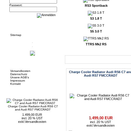
Passwort:
RS3 Sportback
S3 1.8 T
Informationen
S5 3.0 T
Sitemap
TTRS Mk2 RS
Neue Artikel
Mehr über...
Versandkosten
Charge Cooler Radiator Audi RS6 C7 an
Datenschutz
Audi RS7 FMCCRAD7
Unsere AGB's
Impressum
Kontakt
Neue Artikel
Charge Cooler Radiator Audi RS6 C7
and Audi RS7 FMCCRAD7
1.499,00 EUR
1.499,00 EUR
incl. 20 % UST
exkl.
Versandkosten
incl. 20 % UST
exkl.
Versandkosten