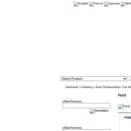
Startseite
»
Katalog
»
Auto Schlauchkits / Car H
Newsletter
Ford
eMail-Adresse:
FMN
Willkommen zurück!
eMail-Adresse: