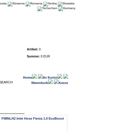
Warenkorb
Artikel:
0
Summe:
0 EUR
Home
·
Ihr Konto
·
Warenkorb
·
Kasse
FMINLH2 Inlet Hose Fiesta 1.0 EcoBoost