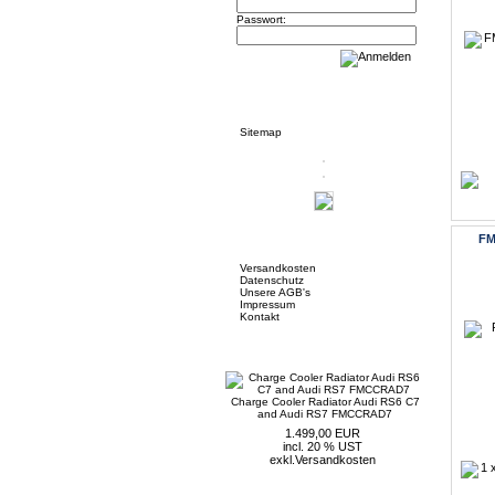
Passwort:
Informationen
Sitemap
Mehr über...
FM
Versandkosten
Datenschutz
Unsere AGB's
Impressum
Kontakt
Neue Artikel
Charge Cooler Radiator Audi RS6 C7
and Audi RS7 FMCCRAD7
1.499,00 EUR
incl. 20 % UST
exkl.
Versandkosten