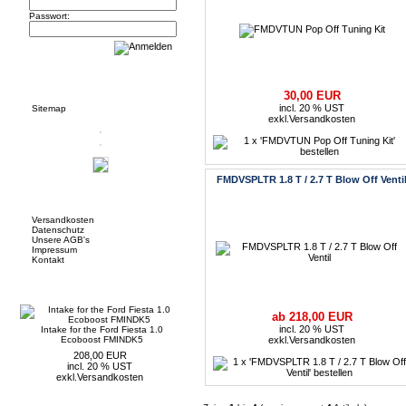
Passwort:
Informationen
30,00 EUR
incl. 20 % UST
Sitemap
exkl.
Versandkosten
FMDVSPLTR 1.8 T / 2.7 T Blow Off Venti
Mehr über...
Versandkosten
Datenschutz
Unsere AGB's
Impressum
Kontakt
Neue Artikel
ab 218,00 EUR
incl. 20 % UST
Intake for the Ford Fiesta 1.0
Ecoboost FMINDK5
exkl.
Versandkosten
208,00 EUR
incl. 20 % UST
exkl.
Versandkosten