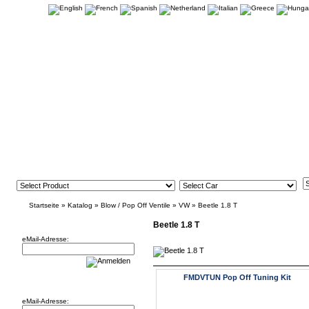
Startseite
»
Katalog
»
Blow / Pop Off Ventile
»
VW
»
Beetle 1.8 T
Newsletter
Beetle 1.8 T
eMail-Adresse:
FMDVTUN Pop Off Tuning Kit
Willkommen zurück!
eMail-Adresse: