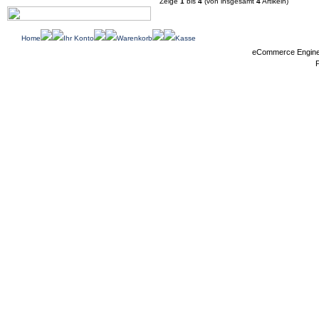
Zeige
1
bis
4
(von insgesamt
4
Artikeln)
Home
Ihr Konto
Warenkorb
Kasse
eCommerce Engin
P