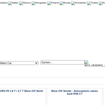
Artikel
PLTR 1.8 T / 2.7 T Blow Off Ventil
Blow Off Ventile - Atmospheric valves
Audi RS6 C7