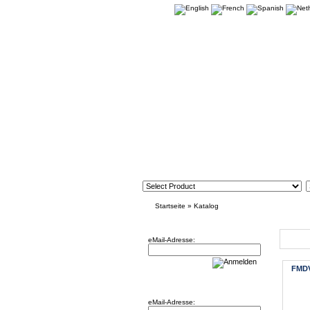
Startseite
»
Katalog
Newsletter
Neue 
eMail-Adresse:
FMDVS
Willkommen zurück!
eMail-Adresse: