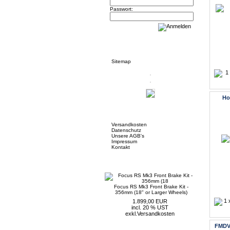
Passwort:
Informationen
Sitemap
Ho
Mehr über...
Versandkosten
Datenschutz
Unsere AGB's
Impressum
Kontakt
Neue Artikel
Focus RS Mk3 Front Brake Kit -
356mm (18" or Larger Wheels)
1.899,00 EUR
incl. 20 % UST
exkl.
Versandkosten
FMDV1