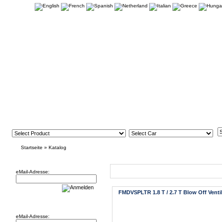
Startseite
»
Katalog
Newsletter
Neue Artikel
eMail-Adresse:
FMDVSPLTR 1.8 T / 2.7 T Blow Off Venti
Willkommen zurück!
eMail-Adresse: