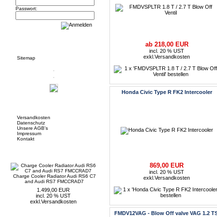
Passwort:
Informationen
ab 218,00 EUR
incl. 20 % UST
exkl.
Versandkosten
Sitemap
Honda Civic Type R FK2 Intercooler
Mehr über...
Versandkosten
Datenschutz
Unsere AGB's
Impressum
Kontakt
Neue Artikel
869,00 EUR
incl. 20 % UST
Charge Cooler Radiator Audi RS6 C7
exkl.
Versandkosten
and Audi RS7 FMCCRAD7
1.499,00 EUR
incl. 20 % UST
exkl.
Versandkosten
FMDV12VAG - Blow Off valve VAG 1.2 TS