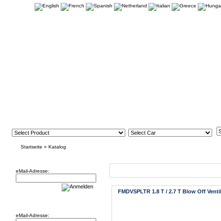
Startseite
»
Katalog
Newsletter
Neue Artikel
eMail-Adresse:
FMDVSPLTR 1.8 T / 2.7 T Blow Off Venti
Willkommen zurück!
eMail-Adresse: