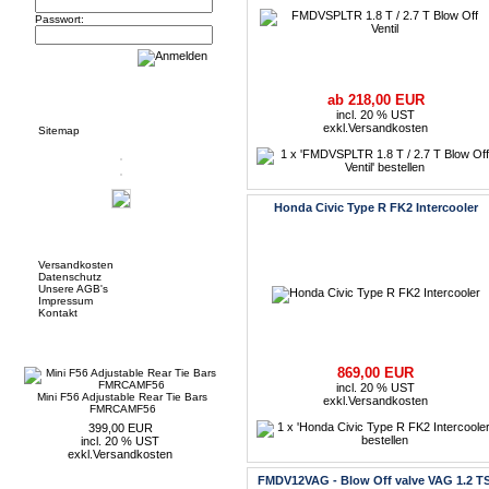
Passwort:
Informationen
ab 218,00 EUR
incl. 20 % UST
exkl.
Versandkosten
Sitemap
Honda Civic Type R FK2 Intercooler
Mehr über...
Versandkosten
Datenschutz
Unsere AGB's
Impressum
Kontakt
Neue Artikel
869,00 EUR
incl. 20 % UST
Mini F56 Adjustable Rear Tie Bars
exkl.
Versandkosten
FMRCAMF56
399,00 EUR
incl. 20 % UST
exkl.
Versandkosten
FMDV12VAG - Blow Off valve VAG 1.2 TS