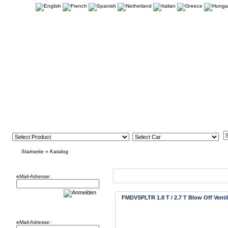
Startseite
»
Katalog
Newsletter
Neue Artikel
eMail-Adresse:
FMDVSPLTR 1.8 T / 2.7 T Blow Off Venti
Willkommen zurück!
eMail-Adresse: