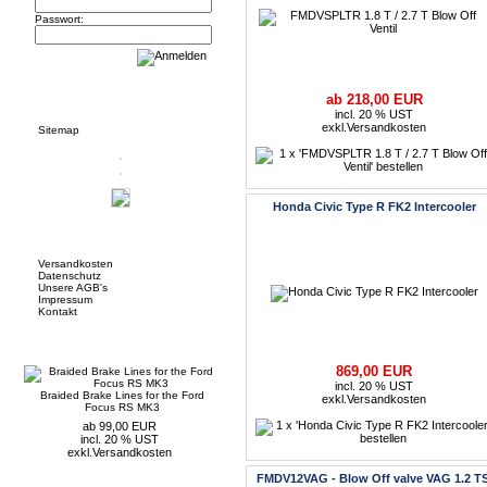
Passwort:
Informationen
ab 218,00 EUR
incl. 20 % UST
exkl.
Versandkosten
Sitemap
Honda Civic Type R FK2 Intercooler
Mehr über...
Versandkosten
Datenschutz
Unsere AGB's
Impressum
Kontakt
Neue Artikel
869,00 EUR
incl. 20 % UST
Braided Brake Lines for the Ford
exkl.
Versandkosten
Focus RS MK3
ab 99,00 EUR
incl. 20 % UST
exkl.
Versandkosten
FMDV12VAG - Blow Off valve VAG 1.2 TS