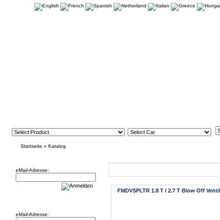
Startseite
»
Katalog
Newsletter
Neue Artikel
eMail-Adresse:
FMDVSPLTR 1.8 T / 2.7 T Blow Off Venti
Willkommen zurück!
eMail-Adresse: