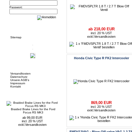
Passwort:
Informationen
ab 218,00 EUR
incl. 20 % UST
exkl.
Versandkosten
Sitemap
Honda Civic Type R FK2 Intercooler
Mehr über...
Versandkosten
Datenschutz
Unsere AGB's
Impressum
Kontakt
Neue Artikel
869,00 EUR
incl. 20 % UST
Braided Brake Lines for the Ford
exkl.
Versandkosten
Focus RS MK3
ab 99,00 EUR
incl. 20 % UST
exkl.
Versandkosten
FMDV12VAG - Blow Off valve VAG 1.2 TS