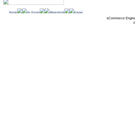
Home
Ihr Konto
Warenkorb
Kasse
eCommerce Engin
P