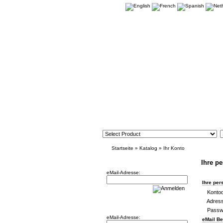
Startseite
»
Katalog
»
Ihr Konto
Newsletter
Ihre pe
eMail-Adresse:
Ihre per
Kontod
Adress
Willkommen zurück!
Passw
eMail-Adresse:
eMail B